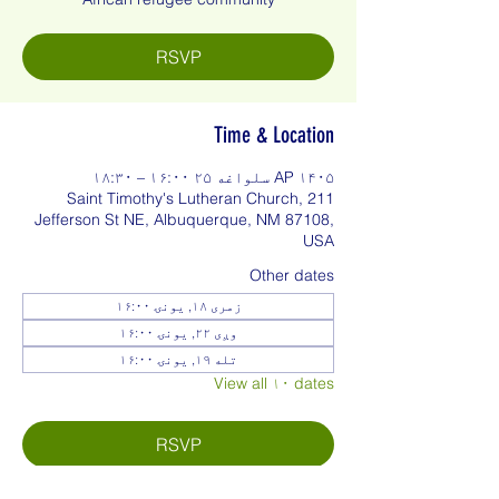
RSVP
Time & Location
AP ۱۴۰۵ سلواغه ۲۵ ۱۶:۰۰ – ۱۸:۳۰
Saint Timothy's Lutheran Church, 211
Jefferson St NE, Albuquerque, NM 87108,
USA
Other dates
زمری ۱۸, يونۍ ۱۶:۰۰
وږی ۲۲, يونۍ ۱۶:۰۰
تله ۱۹, يونۍ ۱۶:۰۰
View all ۱۰ dates
RSVP